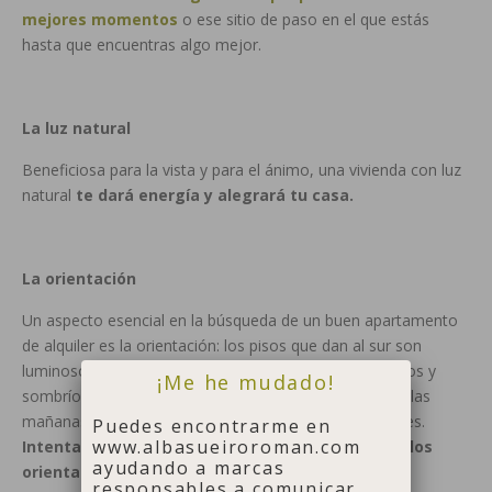
mejores momentos
o ese sitio de paso en el que estás
hasta que encuentras algo mejor.
La luz natural
Beneficiosa para la vista y para el ánimo, una vivienda con luz
natural
te dará energía y alegrará tu casa.
La orientación
Un aspecto esencial en la búsqueda de un buen apartamento
de alquiler es la orientación: los pisos que dan al sur son
luminosos y cálidos, los que dan al norte fríos, húmedos y
¡Me he mudado!
sombríos, los del lado este reciben muy buena luz por las
mañanas y los del oeste tienen los mejores atardeceres.
Puedes encontrarme en
www.albasueiroroman.com
Intenta evitar los pisos al norte y decántate por los
ayudando a marcas
orientados al sureste o suroeste.
responsables a comunicar