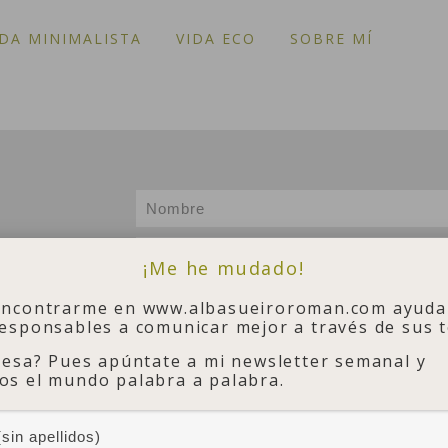
IDA MINIMALISTA
VIDA ECO
SOBRE MÍ
¡Me he mudado!
encontrarme en www.albasueiroroman.com ayuda
esponsables a comunicar mejor a través de sus t
resa? Pues apúntate a mi newsletter semanal y
s el mundo palabra a palabra.
- Post en profundidad