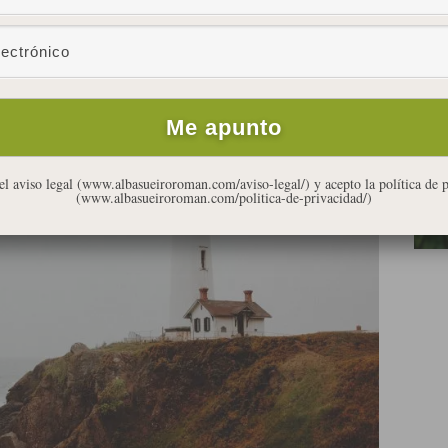
diciembre 21, 2018
DE, TODO SE TRANSFORMA
el aviso legal (www.albasueiroroman.com/aviso-legal/) y acepto la política de 
(www.albasueiroroman.com/politica-de-privacidad/)