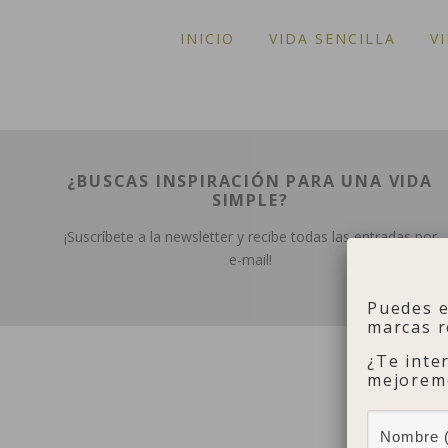
INICIO
VIDA SENCILLA
V
¿BUSCAS INSPIRACIÓN PARA UNA VIDA
SIMPLE?
¡Suscríbete a la newsletter y recibe todas las entradas por
e-mail!
Puedes 
marcas r
¿Te inte
mejoremo
Categoría 