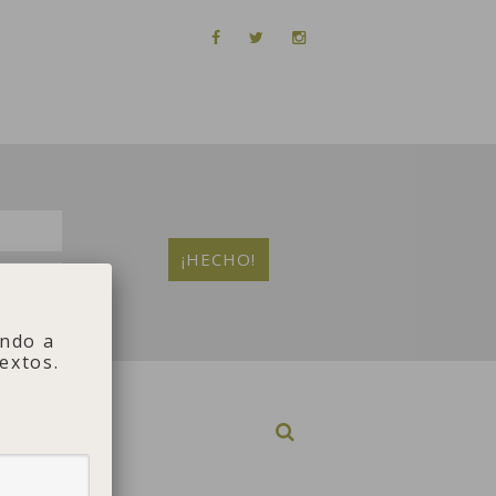
ndo a
extos.