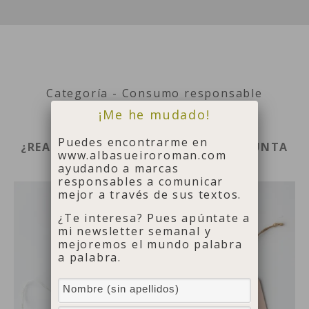
Categoría - Consumo responsable
¡Me he mudado!
octubre 10, 2018
Puedes encontrarme en
¿REALMENTE LO NECESITO? LA PREGUNTA
www.albasueiroroman.com
QUE LO CAMBIA TODO
ayudando a marcas
responsables a comunicar
mejor a través de sus textos.
¿Te interesa? Pues apúntate a
mi newsletter semanal y
mejoremos el mundo palabra
a palabra.