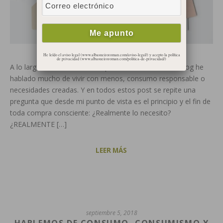
He leído el aviso legal (www.albasueiroroman.com/aviso-legal/) y acepto la política
de privacidad (www.albasueiroroman.com/politica-de-privacidad/)
A lo largo de los casi 3 años que llevo escribiendo el blog he
hablado mucho de vivir con menos, consumo responsable o
necesidades creadas. Y en todos estos post se repite una
pregunta que desde mi punto de vista es el principio y el fin de
toda compra consciente: ¿Realmente lo necesito?
¿REALMENTE […]
LEER MÁS
septiembre 5, 2018
HABLEMOS DE CONSUMO, CONSUMISMO Y