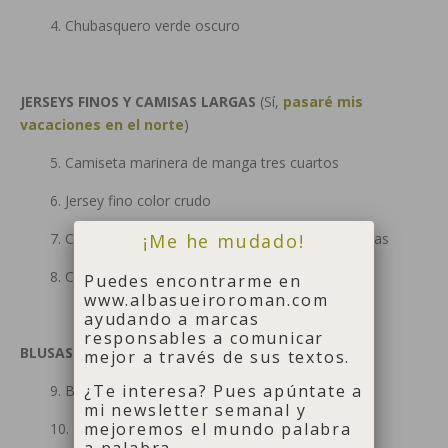
4. Chubasquero verde oscuro
JERSEYS FINOS Y CAMISAS LARGAS
(Sí,
pasaré mis
vacaciones en el norte
)
5. Camiseta marinera de manga tres cuartos
6. Jersey fino color crudo
¡Me he mudado!
7. Camisa masculina de lino a rayas azules y blancas
8. Camisa-túnica
Puedes encontrarme en
www.albasueiroroman.com
ayudando a marcas
responsables a comunicar
BLUSAS Y CAMISETAS DE MANGA CORTA
mejor a través de sus textos.
¿Te interesa? Pues apúntate a
9. Blusa blanca de lino
mi newsletter semanal y
mejoremos el mundo palabra
10. Blusa verde agua
a palabra.