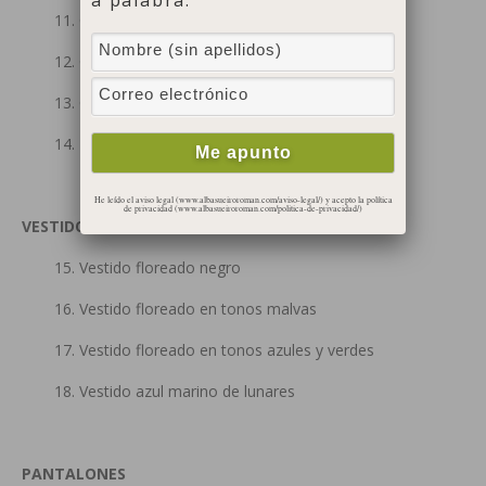
11. Camiseta marinera
12. Camiseta de tirantes negra
13. Camiseta de tirantes blanca
14. Top de tirantes azul marino
He leído el aviso legal (www.albasueiroroman.com/aviso-legal/) y acepto la política
de privacidad (www.albasueiroroman.com/politica-de-privacidad/)
VESTIDOS
15. Vestido floreado negro
16. Vestido floreado en tonos malvas
17. Vestido floreado en tonos azules y verdes
18. Vestido azul marino de lunares
PANTALONES