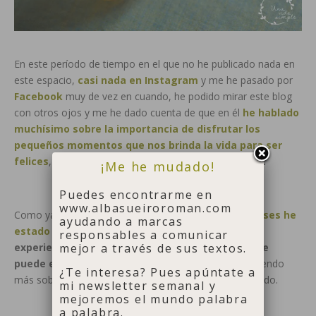
En este período de tiempo en el que no he publicado nada en
este espacio,
casi nada en Instagram
y me he pasado por
Facebook
muy de vez en cuando, he podido mirar este blog
con otros ojos y me he dado cuenta de que en él
he hablado
muchísimo sobre la importancia de disfrutar los
pequeños momentos que nos brinda la vida para ser
felices
,
pero he pasado por alto algo importante.
¡Me he mudado!
Puedes encontrarme en
www.albasueiroroman.com
Como ya sabéis,
durante estos últimos cuatro meses he
ayudando a marcas
estado prácticamente offline
viviendo
una de las
responsables a comunicar
experiencias más emocionantes y auténticas que
mejor a través de sus textos.
puede experimentar una persona.
Y estoy aprendiendo
¿Te interesa? Pues apúntate a
más sobre la vida de lo que jamás me hubiera imaginado.
mi newsletter semanal y
mejoremos el mundo palabra
a palabra.