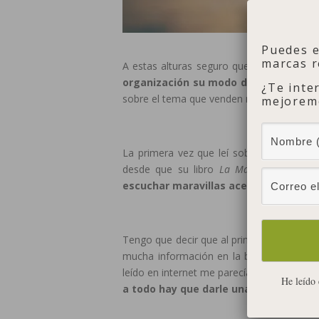
Puedes 
marcas r
A estas alturas seguro que habéis oído h
organización su modo de vida:
imparte 
¿Te inte
sobre el tema que venden millones de eje
mejoremo
La primera vez que leí sobre Marie Kond
desde que su libro
La Magia del Orden
escuchar maravillas acerca de su mét
Tengo que decir que al principio me resis
mucha información en la blogosfera y en
leído en internet me parecían un poco ext
He leído 
a todo hay que darle una oportunidad 