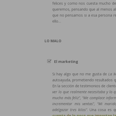
felices y como nos cuesta mucho de
queremos, pensando que al menos alg
que no pensamos si a esa persona re
ello…
LO MALO
El marketing
Si hay algo que no me gusta de
La M
autoayuda, prometiendo resultados qu
En la sección de testimonios de clie
ver lo que realmente necesitaba y lo 
mucho más feliz”, “Me complace infor
incrementar mis ventas”, “Mi marid
adelgazar tres kilos”
. Una cosa es q
cuenta de lo poco que importan l