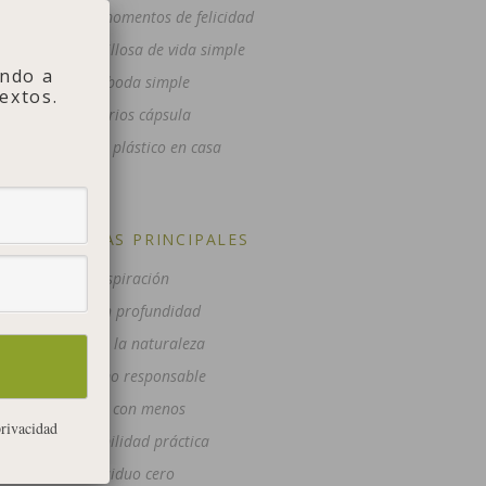
10 pequeños momentos de felicidad
Gente maravillosa de vida simple
ndo a
Una boda simple
extos.
Armarios cápsula
Reducir el plástico en casa
CATEGORÍAS PRINCIPALES
Inspiración
Post en profundidad
Vida en la naturaleza
Consumo responsable
Vivir con menos
privacidad
Sostenibilidad práctica
Residuo cero