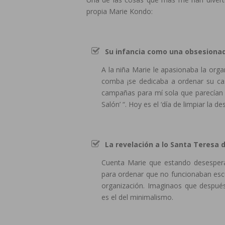
propia Marie Kondo:
Su infancia como una obsesionad
A la niña Marie le apasionaba la orga
comba ¡se dedicaba a ordenar su cas
campañas para mí sola que parecían of
Salón’ “. Hoy es el ‘día de limpiar la 
La revelación a lo Santa Teresa 
Cuenta Marie que estando desesper
para ordenar que no funcionaban escu
organización. Imaginaos que después 
es el del minimalismo.