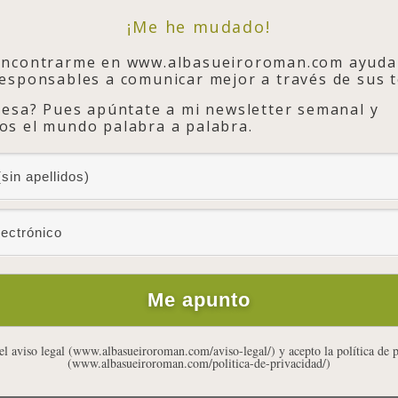
¡Me he mudado!
encontrarme en www.albasueiroroman.com ayuda
esponsables a comunicar mejor a través de sus t
ablar de Marie Kondo,
la japonesa que ha hecho de la
cursos, organiza armarios de particulares y escribe libros
resa? Pues apúntate a mi newsletter semanal y
mplares en todo el mundo.
s el mundo palabra a palabra.
o fue hace ya algún tiempo en un blog anglosajón, pero
ha dado el salto a las librerías españolas
no paro de
odo de organización, el método “KonMari”.
tía a comprar
La Magia del Orden
, en parte porque ya había
 parte porque algunas prácticas de su método que había
rañas. Pero el otro día me animé a adquirirlo pensando que
el aviso legal (www.albasueiroroman.com/aviso-legal/) y acepto la política de 
antes de juzgarlo.
(www.albasueiroroman.com/politica-de-privacidad/)