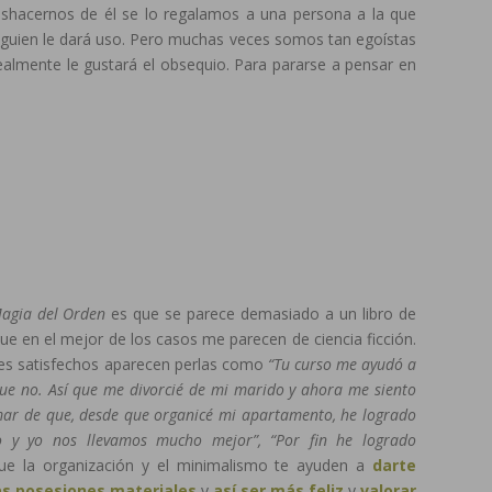
shacernos de él se lo regalamos a una persona a la que
uien le dará uso. Pero muchas veces somos tan egoístas
almente le gustará el obsequio. Para pararse a pensar en
agia del Orden
es que se parece demasiado a un libro de
e en el mejor de los casos me parecen de ciencia ficción.
ntes satisfechos aparecen perlas como
“Tu curso me ayudó a
que no. Así que me divorcié de mi marido y ahora me siento
mar de que, desde que organicé mi apartamento, he logrado
o y yo nos llevamos mucho mejor”, “Por fin he logrado
ue la organización y el minimalismo te ayuden a
darte
as posesiones materiales
y
así ser más feliz
y
valorar