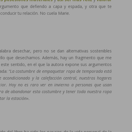
argumento que defiendo a capa y espada, y otra que te
econducir tu relación. No cuela Marie.
palabra desechar, pero no se dan alternativas sostenibles
quello que desechamos. Además, hay un fragmento que me
 este sentido, en el que la autora expone sus argumentos
rada:
“La costumbre de empaquetar ropa de temporada está
e acondicionado y la calefacción central, nuestros hogares
rior. Hoy no es raro ver en invierno a personas que usan
ora de abandonar esta costumbre y tener toda nuestra ropa
tar la estación».
o del libro ha sido los pasajes de la vida personal de la