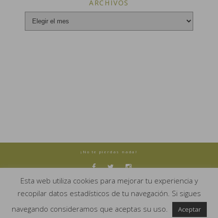
ARCHIVOS
Archivos
¡No te pierdas nada!
Esta web utiliza cookies para mejorar tu experiencia y
Copyright Una Vida Simple 2017: Todo el contenido de este blog
recopilar datos estadísticos de tu navegación. Si sigues
es original (salvo especificado). Puedes compartirlo siempre que
incluyas una referencia y un link URL a este espacio.
navegando consideramos que aceptas su uso.
Aceptar
Three Feelings Theme