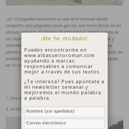
Los 10 pequeños momentos es una serie mensual donde
compartir esas pequeñas cosas que nos han hecho felices en las
últimas semanas. El objetivo de esta serie es darnos cuenta de
¡Me he mudado!
los momentos por los que vale la pena estar vivo, analizar y
entender que éstos surgen mucho más a menudo de lo que
Puedes encontrarme en
parece y así valorar lo que tenemos y ayudarnos a relativizar los
www.albasueiroroman.com
problemas que hayan podido surgir en nuestras vidas. Puedes
ayudando a marcas
ver el resto de los
“10 pequeños momentos” aquí
.
responsables a comunicar
mejor a través de sus textos.
¿Te interesa? Pues apúntate a
mi newsletter semanal y
mejoremos el mundo palabra
a palabra.
1. Una ruta en bici y en familia.
2. Un fin de semana con gente querida.