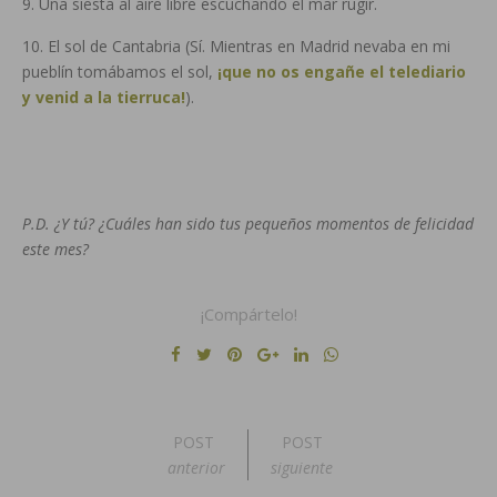
9. Una siesta al aire libre escuchando el mar rugir.
10. El sol de Cantabria (Sí. Mientras en Madrid nevaba en mi
pueblín tomábamos el sol,
¡que no os engañe el telediario
y venid a la tierruca!
).
P.D. ¿Y tú? ¿Cuáles han sido tus pequeños momentos de felicidad
este mes?
¡Compártelo!
POST
POST
anterior
siguiente