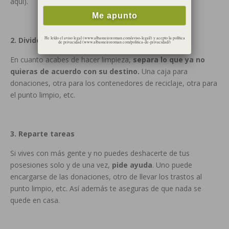
aquí).
He leído el aviso legal (www.albasueiroroman.com/aviso-legal/) y acepto la política
2. Divide y vencerás
de privacidad (www.albasueiroroman.com/politica-de-privacidad/)
En cuanto acabes de hacer limpieza,
separa lo que ya no
quieras de acuerdo con su destino.
Una caja para
donaciones, otra para los contenedores de reciclaje, otra para
el punto limpio, etc.
3. Reparte tareas
Si vives con más gente y no puedes deshacerte de tus
posesiones solo y de una vez,
pide ayuda
. Uno puede
encargarse de las donaciones, otro de llevar los trastos al
punto limpio, etc. Así además te aseguras de que nada se
quede en casa.