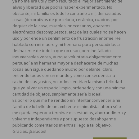
ya no me era útil y como resultado el mejor sentimiento de
alivio y libertad que podría haber experimentado. No
obstante, mi familia es todo lo contrario a mí, demasiadas
cosas (decorativos de porcelana, cerámica, cuadros por
doquier de la casa, muebles innecesarios, aparatos
electrónicos descompuestos, etc.) de las cuales no se hacen
uso y por ende un sentimiento de frustración enorme. He
hablado con mi madre y mi hermana para persuadirlas a
deshacerse de todo lo que no usan, pero he fallado
innumerables veces, aunque voluntaria-obligatoriamente
persuadí a mi hermana mayor a deshacerse de muchas
cosas aún sigue quedando mucho por delante. Claro,
entiendo todos son un mundo y como consecuencia la
razón de sus gustos, no todos sentirían la misma felicidad
que yo al ver un espacio limpio, ordenado y con una mínima
cantidad de objetos, simplemente sería lo ideal.
Es por ello que me he rendido en intentar convencer a mi
familia de lo bello de un ambiente minimalista, ahora sólo
me queda esperar a terminar mis estudios, ahorrar dinero y
volverme independiente y por supuesto desahogarme
publicando comentarios mientras llego a tal objetivo.
Gracias. ¡Saludos!