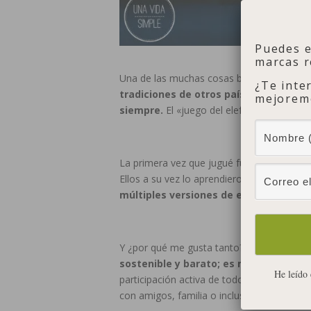
Puedes 
marcas r
Una de las muchas cosas buenas de vivir 
¿Te inte
tradiciones de otros países que por di
mejoremo
siempre.
El «juego del elefante blanco» e
La primera vez que jugué fue en casa de 
Ellos a su vez lo aprendieron de unas ami
múltiples versiones de este juego
sobr
Y ¿por qué me gusta tanto? Por mil razone
sostenible y barato; es mil veces más 
He leído 
participación activa de todos los jugador
con amigos, familia o incluso compañeros 