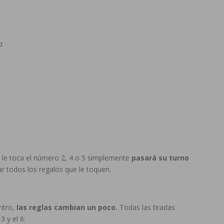
a
 y le toca el número 2, 4 o 5 simplemente
pasará su turno
 todos los regalos que le toquen.
ntro,
las reglas cambian un poco.
Todas las tiradas
 y el 6: