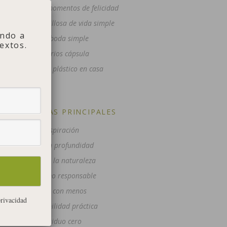
10 pequeños momentos de felicidad
Gente maravillosa de vida simple
ndo a
Una boda simple
extos.
Armarios cápsula
Reducir el plástico en casa
CATEGORÍAS PRINCIPALES
Inspiración
Post en profundidad
Vida en la naturaleza
Consumo responsable
Vivir con menos
privacidad
Sostenibilidad práctica
Residuo cero