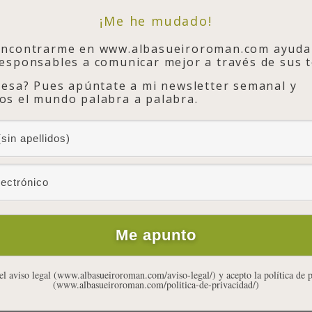
¡Me he mudado!
encontrarme en www.albasueiroroman.com ayuda
esponsables a comunicar mejor a través de sus t
un tiempo en el extranjero es que
conoces costumbres y
resa? Pues apúntate a mi newsletter semanal y
vertidas, útiles o bonitas se quedan contigo para
s el mundo palabra a palabra.
s una de ellas.
unos amigos vascos en Ámsterdam en la navidad de 2013.
gas alemanas, y navegando por la red he visto que
hay
e todo en los países anglosajones.
s. No implica comprar regalos nuevos, con lo cual
es
divertido que el amigo invisible,
ya que implica una
el aviso legal (www.albasueiroroman.com/aviso-legal/) y acepto la política de 
es; y además
sirve para amenizar fiestas de navidad
(www.albasueiroroman.com/politica-de-privacidad/)
de trabajo.