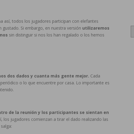
ma así, todos los jugadores participan con elefantes
n gustado. Si embargo, en nuestra versión
utilizaremos
Archi
emos
sin distinguir si nos los han regalado o los hemos
os dos dados y cuanta más gente mejor.
Cada
 periódico o lo que encuentre por casa. Lo importante es
ntenido.
tro de la reunión y los participantes se sientan en
í, los jugadores comienzan a tirar el dado realizando las
 salga: