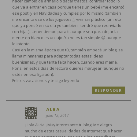
hacer cambio de armario o sacar trastos, controlar todo lo
que va a entrar en casa porque tienes un bebé (me encantó
ese post) y en Navidades y cumples por lo mismo (también
me encanta ese de los juguetes ;), vivir sin plástico (un reto
que ya pensé en su día yo también.. tendré que reenviarlo
con hija..)…tener tiempo para ti aunque sea para dejar la
mente en blanco es un lujo..Ya no es tan simple 😉 aunque
lo intento.
Casi en la misma época que tú, también empecé un blog, se
llama minimamis para adaptar todas estas ideas
buenísimas, y que tanta falta hacen, cuando eres mamá.
Por si en estos días de lectura quieres marujear (aunque no
estés en esa liga aún).
Felices vacaciones y te sigo leyendo
RESPONDER
ALBA
julio 12, 2017
¡Hola Alicia! ¡Muy interesante tu blog! Me alegro
mucho de estas casualidades de internet que hacen
que nos encontremos las unas a las otras 😉 ¡Un