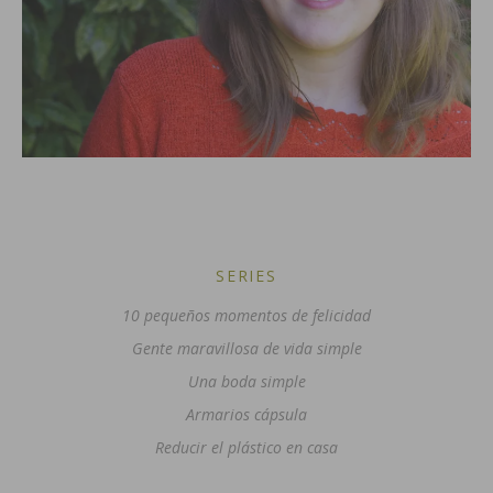
SERIES
10 pequeños momentos de felicidad
Gente maravillosa de vida simple
Una boda simple
Armarios cápsula
Reducir el plástico en casa