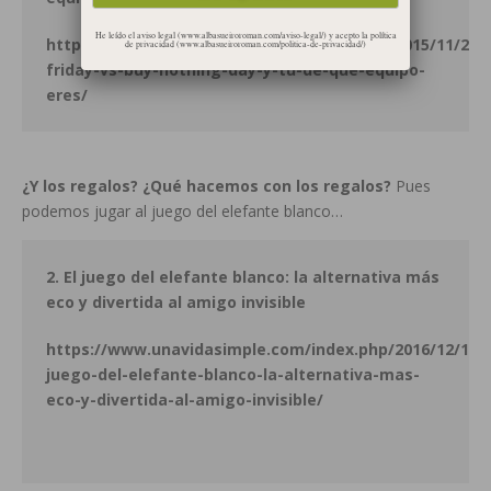
He leído el aviso legal (www.albasueiroroman.com/aviso-legal/) y acepto la política
https://www.unavidasimple.com/index.php/2015/11/25/b
de privacidad (www.albasueiroroman.com/politica-de-privacidad/)
friday-vs-buy-nothing-day-y-tu-de-que-equipo-
eres/
¿Y los regalos? ¿Qué hacemos con los regalos?
Pues
podemos jugar al juego del elefante blanco…
2. El juego del elefante blanco: la alternativa más
eco y divertida al amigo invisible
https://www.unavidasimple.com/index.php/2016/12/11/e
juego-del-elefante-blanco-la-alternativa-mas-
eco-y-divertida-al-amigo-invisible/