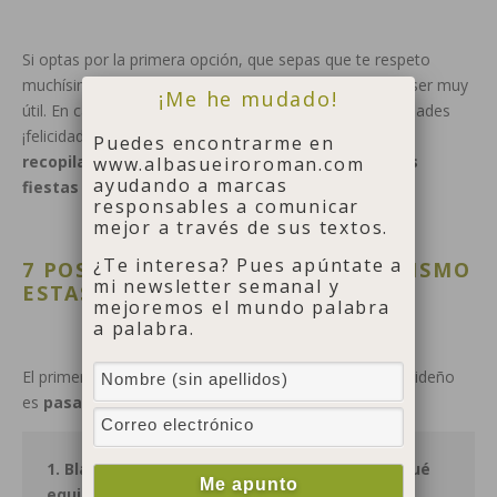
Si optas por la primera opción, que sepas que te respeto
muchísimo, pero te aviso de que este post no te va a ser muy
¡Me he mudado!
útil. En cambio, si prefieres darle un cambio a tus navidades
¡felicidades! Estás en el lugar correcto.
Porque hoy
Puedes encontrarme en
recopilamos los 7 post imprescindibles para unas
www.albasueiroroman.com
ayudando a marcas
fiestas sin consumismo.
¡Ahí van!
responsables a comunicar
mejor a través de sus textos.
¿Te interesa? Pues apúntate a
7 POST PARA EVITAR EL CONSUMISMO
mi newsletter semanal y
ESTAS NAVIDADES
mejoremos el mundo palabra
a palabra.
El primer paso para bajarnos del carro consumista navideño
es
pasar olímpicamente de las rebajas:
1. Black Friday vs. Buy Nothing Day: ¿Y tú de qué
equipo eres?