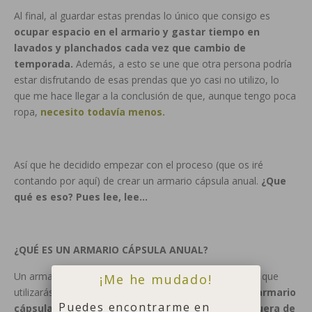
Al final, al guardar estas prendas lo único que consigo es
ocupar espacio en el armario y gastar tiempo en
lavados y planchados cada vez que cambio de
temporada.
Además, a esto se une que otra persona podría
estar disfrutando de esas prendas que yo casi no utilizo, lo
que me hace llegar a la conclusión de que, aunque tengo poca
ropa,
necesito todavía menos.
Así que he decidido empezar con el proceso (que os iré
contando por aquí) de crear un armario cápsula anual.
¿Que
qué es eso? Pues lee, lee…
¿QUÉ ES UN ARMARIO CÁPSULA ANUAL?
Un armario cápsula anual es una selección de prendas que
¡Me he mudado!
utilizarás durante todo un año.
La diferencia con el armario
Puedes encontrarme en
cápsula de temporada es que todo lo que esté fuera de